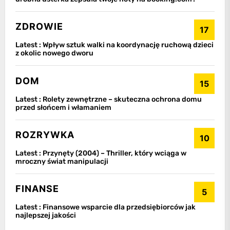
ZDROWIE
17
Latest :
Wpływ sztuk walki na koordynację ruchową dzieci
z okolic nowego dworu
DOM
15
Latest :
Rolety zewnętrzne – skuteczna ochrona domu
przed słońcem i włamaniem
ROZRYWKA
10
Latest :
Przynęty (2004) – Thriller, który wciąga w
mroczny świat manipulacji
FINANSE
5
Latest :
Finansowe wsparcie dla przedsiębiorców jak
najlepszej jakości