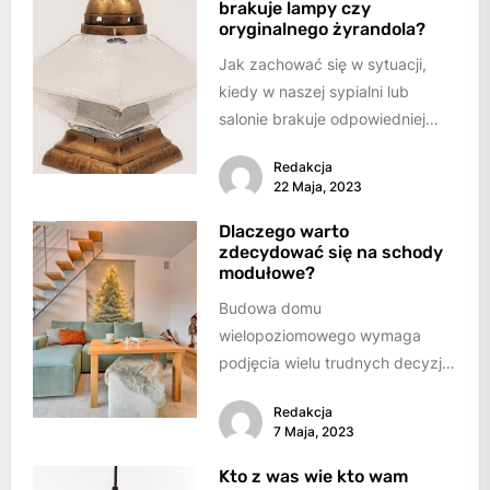
brakuje lampy czy
oryginalnego żyrandola?
Jak zachować się w sytuacji,
kiedy w naszej sypialni lub
salonie brakuje odpowiedniej
lampy czy żyrandola?
Redakcja
Mianowicie zastanowić się
22 Maja, 2023
musimy...
Dlaczego warto
zdecydować się na schody
modułowe?
Budowa domu
wielopoziomowego wymaga
podjęcia wielu trudnych decyzji.
Jedną z nich jest ta, dotycząca
Redakcja
budowy schodów. Inwestorzy
7 Maja, 2023
muszą wskazać, w...
Kto z was wie kto wam