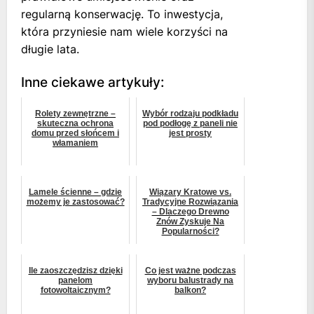
regularną konserwację. To inwestycja,
która przyniesie nam wiele korzyści na
długie lata.
Inne ciekawe artykuły:
Rolety zewnętrzne –
Wybór rodzaju podkładu
skuteczna ochrona
pod podłogę z paneli nie
domu przed słońcem i
jest prosty
włamaniem
Lamele ścienne – gdzie
Wiązary Kratowe vs.
możemy je zastosować?
Tradycyjne Rozwiązania
– Dlaczego Drewno
Znów Zyskuje Na
Popularności?
Ile zaoszczędzisz dzięki
Co jest ważne podczas
panelom
wyboru balustrady na
fotowoltaicznym?
balkon?