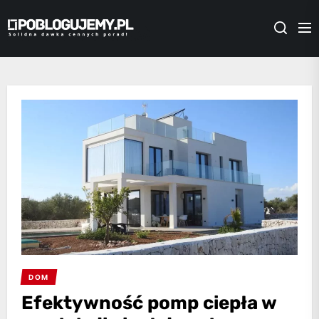
Skip
Poblogujemy.pl
to
the
content
DOM
Efektywność pomp ciepła w