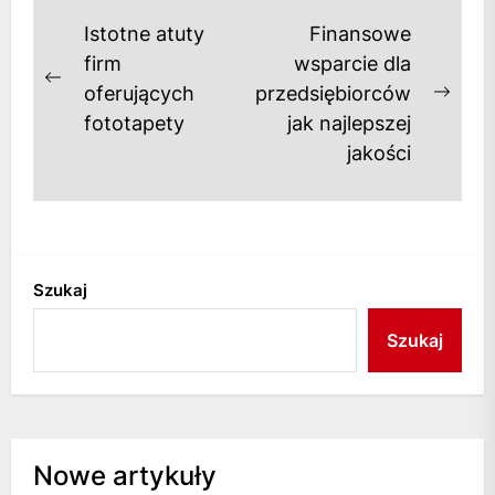
Nawigacja
Istotne atuty
Finansowe
wpisu
firm
wsparcie dla
Previous
oferujących
przedsiębiorców
Next
post:
fototapety
jak najlepszej
post
jakości
Szukaj
Szukaj
Nowe artykuły