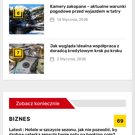
Kamery zakopane – aktualne warunki
pogodowe przed wyjazdem w tatry
6
14 Stycznia, 2026
Jak wygląda idealna współpraca z
doradcą kredytowym krok po kroku
7
2 Stycznia, 2026
Zobacz koniecznie
BIZNES
69
Latest :
Hotele w szczycie sezonu. jak nie pozwolić, by
drobna usterka zepsuła twoje noty na booking.com?