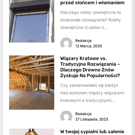
przed słońcem i włamaniem
Dlaczego rolety zewnętrzne to
doskonałe rozwiązanie? Rolety
zewnętrzne to jeden z
najskuteczniejszych sposobów
Redakcja
ochrony domu zarówno przed
12 Marca, 2025
nadmiernym nasłonecznieniem,
jak...
Wiązary Kratowe vs.
Tradycyjne Rozwiązania –
Dlaczego Drewno Znów
Zyskuje Na Popularności?
Czy zastanawiałeś się kiedyś
nad wyborem między wiązarami
kratowymi a tradycyjnymi
rozwiązaniami podczas budowy
Redakcja
domu? Drewno, jako materiał
27 Listopada, 2023
budowlany, zyskuje...
W twojej sypialni lub salonie