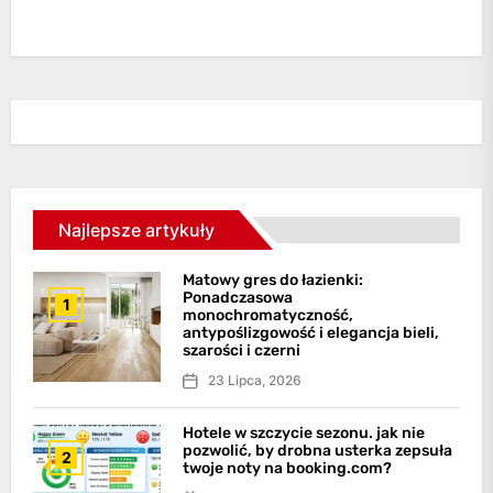
Najlepsze artykuły
Matowy gres do łazienki:
Ponadczasowa
1
monochromatyczność,
antypoślizgowość i elegancja bieli,
szarości i czerni
23 Lipca, 2026
Hotele w szczycie sezonu. jak nie
pozwolić, by drobna usterka zepsuła
2
twoje noty na booking.com?