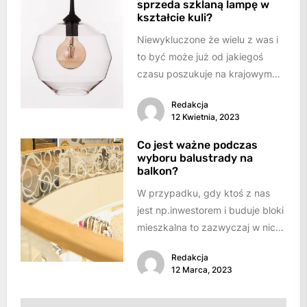
sprzeda szklaną lampę w
kształcie kuli?
Niewykluczone że wielu z was i
to być może już od jakiegoś
czasu poszukuje na krajowym
rynku produktów
Redakcja
oświetleniowych lamp...
12 Kwietnia, 2023
Co jest ważne podczas
wyboru balustrady na
balkon?
W przypadku, gdy ktoś z nas
jest np.inwestorem i buduje bloki
mieszkalna to zazwyczaj w nich
umieszcza się balkony, aby...
Redakcja
12 Marca, 2023