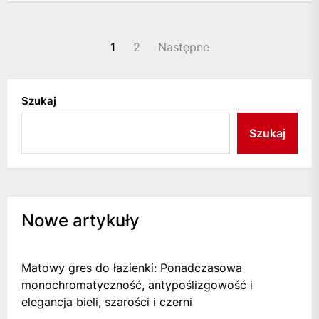
Stronicowanie
1
2
Następne
wpisów
Szukaj
Szukaj
Nowe artykuły
Matowy gres do łazienki: Ponadczasowa
monochromatyczność, antypoślizgowość i
elegancja bieli, szarości i czerni