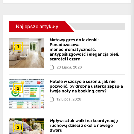
Najlepsze artykuły
Matowy gres do łazienki:
Ponadczasowa
1
monochromatyczność,
antypoślizgowość i elegancja bieli,
szarości i czerni
23 Lipca, 2026
Hotele w szczycie sezonu. jak nie
pozwolić, by drobna usterka zepsuła
2
twoje noty na booking.com?
12 Lipca, 2026
Wpływ sztuk walki na koordynację
ruchową dzieci z okolic nowego
3
dworu