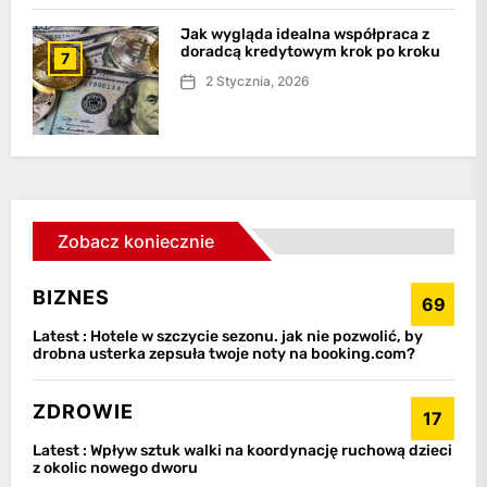
Jak wygląda idealna współpraca z
doradcą kredytowym krok po kroku
7
2 Stycznia, 2026
Zobacz koniecznie
BIZNES
69
Latest :
Hotele w szczycie sezonu. jak nie pozwolić, by
drobna usterka zepsuła twoje noty na booking.com?
ZDROWIE
17
Latest :
Wpływ sztuk walki na koordynację ruchową dzieci
z okolic nowego dworu