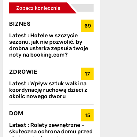
Zobacz koniecznie
BIZNES
69
Latest :
Hotele w szczycie
sezonu. jak nie pozwolić, by
drobna usterka zepsuła twoje
noty na booking.com?
ZDROWIE
17
Latest :
Wpływ sztuk walki na
koordynację ruchową dzieci z
okolic nowego dworu
DOM
15
Latest :
Rolety zewnętrzne –
skuteczna ochrona domu przed