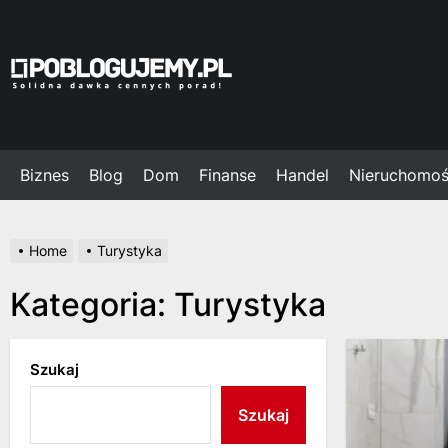
Skip
to
the
Poblogujemy.pl
content
Biznes
Blog
Dom
Finanse
Handel
Nieruchomoś
Home
Turystyka
Kategoria:
Turystyka
Szukaj
Szukaj