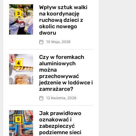
Wpływ sztuk walki
na koordynację
3
ruchową dzieci z
okolic nowego
dworu
10 Maja, 2026
Czy w foremkach
aluminiowych
4
można
przechowywać
jedzenie w lodówce i
zamrażarce?
12 Kwietnia, 2026
Jak prawidłowo
oznakować i
5
zabezpieczyć
podziemne sieci