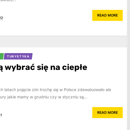
READ MORE
22
A
TURYSTYKA
ą wybrać się na ciepłe
h latach pojęcie zim trochę się w Polsce zdewaluowało ale
tury jakie mamy w grudniu czy w styczniu są...
READ MORE
21