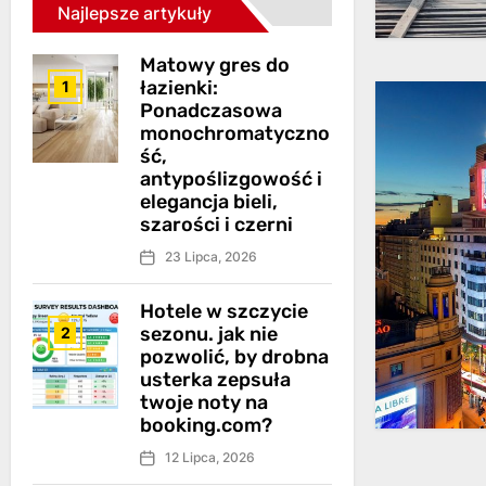
Najlepsze artykuły
Matowy gres do
łazienki:
1
Ponadczasowa
monochromatyczno
ść,
antypoślizgowość i
elegancja bieli,
szarości i czerni
23 Lipca, 2026
Hotele w szczycie
sezonu. jak nie
2
pozwolić, by drobna
usterka zepsuła
twoje noty na
booking.com?
12 Lipca, 2026