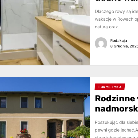
Dlaczego rowy są id
wakacje w Rowach opi
naturą oraz...
Redakcja
8 Grudnia, 202
TURYSTYKA
Rodzinne 
nadmors
Poszukując dla siebi
pewni gdzie jechać.
stron internetowych 