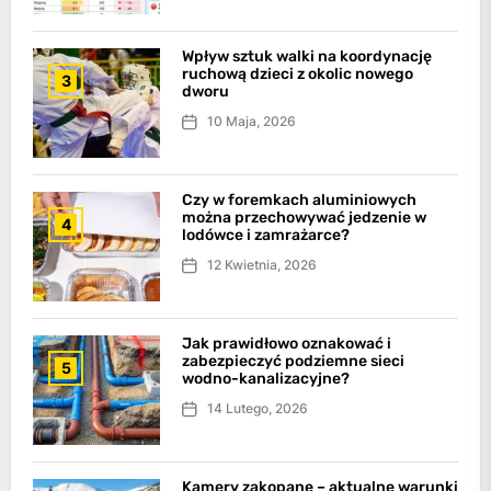
Wpływ sztuk walki na koordynację
ruchową dzieci z okolic nowego
3
dworu
10 Maja, 2026
Czy w foremkach aluminiowych
można przechowywać jedzenie w
4
lodówce i zamrażarce?
12 Kwietnia, 2026
Jak prawidłowo oznakować i
zabezpieczyć podziemne sieci
5
wodno-kanalizacyjne?
14 Lutego, 2026
Kamery zakopane – aktualne warunki