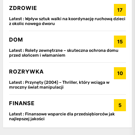
ZDROWIE
17
Latest :
Wpływ sztuk walki na koordynację ruchową dzieci
z okolic nowego dworu
DOM
15
Latest :
Rolety zewnętrzne – skuteczna ochrona domu
przed słońcem i włamaniem
ROZRYWKA
10
Latest :
Przynęty (2004) – Thriller, który wciąga w
mroczny świat manipulacji
FINANSE
5
Latest :
Finansowe wsparcie dla przedsiębiorców jak
najlepszej jakości