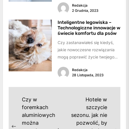
Redakcja
jak ból brzucha, niestrawność
2 Grudnia, 2023
czy...
Inteligentne legowiska –
Technologiczne innowacje w
świecie komfortu dla psów
Czy zastanawiałeś się kiedyś,
jakie nowoczesne rozwiązania
mogą poprawić życie twojego
pupila? Inteligentne legowiska to
Redakcja
nowatorskie podejście do
28 Listopada, 2023
zapewniania psom...
Nawigacja
Czy w
Hotele w
wpisu
foremkach
szczycie
aluminiowych
sezonu. jak nie
można
pozwolić, by