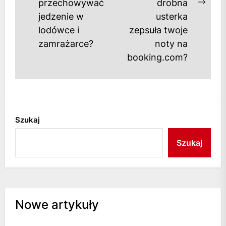
Previous
przechowywać
drobna
Next
post:
jedzenie w
usterka
post
lodówce i
zepsuła twoje
zamrażarce?
noty na
booking.com?
Szukaj
Szukaj
Nowe artykuły