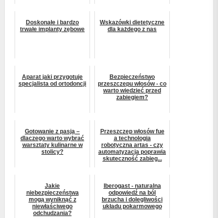
Doskonałe i bardzo
Wskazówki dietetyczne
trwałe implanty zębowe
dla każdego z nas
Aparat jaki przygotuje
Bezpieczeństwo
specjalista od ortodoncji
przeszczepu włosów - co
warto wiedzieć przed
zabiegiem?
Gotowanie z pasją –
Przeszczep włosów fue
dlaczego warto wybrać
a technologia
warsztaty kulinarne w
robotyczna artas - czy
stolicy?
automatyzacja poprawia
skuteczność zabieg...
Jakie
Iberogast - naturalna
niebezpieczeństwa
odpowiedź na ból
mogą wyniknąć z
brzucha i dolegliwości
niewłaściwego
układu pokarmowego
odchudzania?