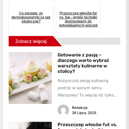
Co sprawia, że
Przeszczep włosów fut
dermokosmetyki są tak
vs. fue - wybór techniki
skuteczne?
dostosowany do
indywidualnych potrzeb
Zobacz więcej
Gotowanie z pasją –
dlaczego warto wybrać
warsztaty kulinarne w
stolicy?
Rozpocznij swoją kulinarną
podróż w samym sercu
Warszawy! To więcej niż tylko
gotowanie – to prawdziwa
Redakcja
okazja do pogłębienia swojej...
28 Lipca, 2025
Przeszczep włosów fut vs.