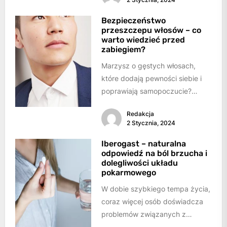
Bezpieczeństwo
przeszczepu włosów – co
warto wiedzieć przed
zabiegiem?
Marzysz o gęstych włosach,
które dodają pewności siebie i
poprawiają samopoczucie?
Przeszczep włosów może być
Redakcja
odpowiedzią na Twoje modowe
2 Stycznia, 2024
modlitwy.Zanim...
Iberogast – naturalna
odpowiedź na ból brzucha i
dolegliwości układu
pokarmowego
W dobie szybkiego tempa życia,
coraz więcej osób doświadcza
problemów związanych z
układem pokarmowym, takich