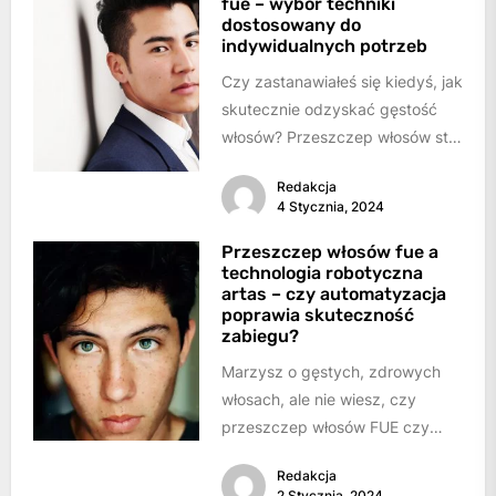
fue – wybór techniki
dostosowany do
indywidualnych potrzeb
Czy zastanawiałeś się kiedyś, jak
skutecznie odzyskać gęstość
włosów? Przeszczep włosów stał
się coraz bardziej popularnym
Redakcja
rozwiązaniem dla tych, którzy...
4 Stycznia, 2024
Przeszczep włosów fue a
technologia robotyczna
artas – czy automatyzacja
poprawia skuteczność
zabiegu?
Marzysz o gęstych, zdrowych
włosach, ale nie wiesz, czy
przeszczep włosów FUE czy
technologia robotyczna ARTAS
Redakcja
są odpowiednie dla Ciebie?...
2 Stycznia, 2024