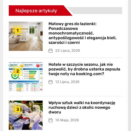
Najlepsze artykuły
Matowy gres do łazienki:
Ponadczasowa
1
monochromatyczność,
antypoślizgowość i elegancja bieli,
szarości i czerni
23 Lipca, 2026
Hotele w szczycie sezonu. jak nie
pozwolić, by drobna usterka zepsuła
2
twoje noty na booking.com?
12 Lipca, 2026
Wpływ sztuk walki na koordynację
ruchową dzieci z okolic nowego
3
dworu
10 Maja, 2026