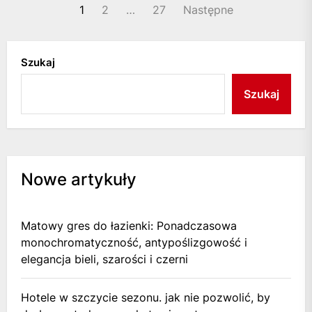
Stronicowanie
1
2
…
27
Następne
wpisów
Szukaj
Szukaj
Nowe artykuły
Matowy gres do łazienki: Ponadczasowa
monochromatyczność, antypoślizgowość i
elegancja bieli, szarości i czerni
Hotele w szczycie sezonu. jak nie pozwolić, by