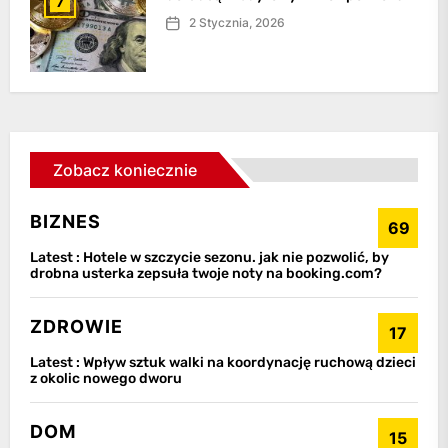
7
2 Stycznia, 2026
Zobacz koniecznie
BIZNES
69
Latest :
Hotele w szczycie sezonu. jak nie pozwolić, by
drobna usterka zepsuła twoje noty na booking.com?
ZDROWIE
17
Latest :
Wpływ sztuk walki na koordynację ruchową dzieci
z okolic nowego dworu
DOM
15