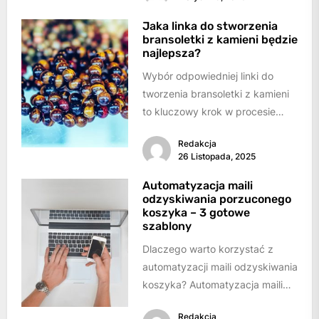
hipoteczny, gotówkowy...
Jaka linka do stworzenia
bransoletki z kamieni będzie
najlepsza?
Wybór odpowiedniej linki do
tworzenia bransoletki z kamieni
to kluczowy krok w procesie
tworzenia biżuterii. Odpowiednia
Redakcja
linka nie tylko wpływa...
26 Listopada, 2025
Automatyzacja maili
odzyskiwania porzuconego
koszyka – 3 gotowe
szablony
Dlaczego warto korzystać z
automatyzacji maili odzyskiwania
koszyka? Automatyzacja maili
odzyskiwania porzuconego
Redakcja