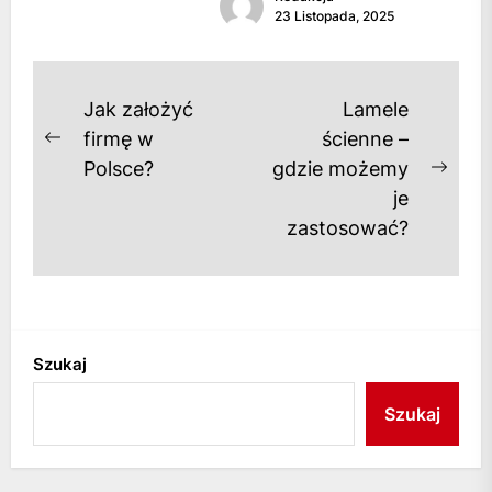
koszyka jest niezwykle
23 Listopada, 2025
skutecznym narzędziem w e-
commerce, pozwalającym...
Nawigacja
Jak założyć
Lamele
wpisu
firmę w
ścienne –
Previous
Polsce?
gdzie możemy
post:
Next
je
post
zastosować?
Szukaj
Szukaj