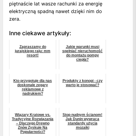
piętnaście lat wasze rachunki za energię
elektryczną spadną nawet dzięki nim do
zera.
Inne ciekawe artykuły:
Zapraszamy do
Jakie warunki musi
jurajskiego raju: mm
spełniać nieruchomość
resort!
do montażu pompy
ciepła?
Kto przygotuje dla nas
Produkty z konopi - czy
doskonałe zegary
warto je stosować?
reklamowe z
nadrukiem?
Wiązary Kratowe vs.
Stop nudnym ścianom!
Tradycyjne Rozwiązania
Jak Dunin wywraca
– Dlaczego Drewno
standardy użycia
Znów Zyskuje Na
mozaiki
Popularności?