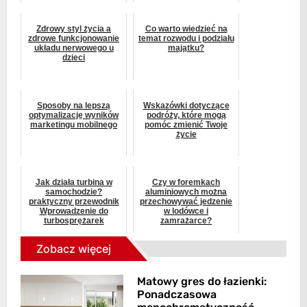
Zdrowy styl życia a
Co warto wiedzieć na
zdrowe funkcjonowanie
temat rozwodu i podziału
układu nerwowego u
majątku?
dzieci
Sposoby na lepszą
Wskazówki dotyczące
optymalizację wyników
podróży, które mogą
marketingu mobilnego
pomóc zmienić Twoje
życie
Jak działa turbina w
Czy w foremkach
samochodzie?
aluminiowych można
praktyczny przewodnik
przechowywać jedzenie
Wprowadzenie do
w lodówce i
turbosprężarek
zamrażarce?
Zobacz więcej
Matowy gres do łazienki:
Ponadczasowa