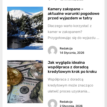
reakcji chemicznych....
Kamery zakopane –
aktualne warunki pogodowe
przed wyjazdem w tatry
Dlaczego warto korzystać z
kamer w zakopanem?
Przygotowując się do wyjazdu w
Tatry, zarówno latem, jak i zimą,
Redakcja
kluczowe jest...
14 Stycznia, 2026
Jak wygląda idealna
współpraca z doradcą
kredytowym krok po kroku
Współpraca z doradcą
kredytowym może znacząco
ułatwić proces uzyskania
finansowania – niezależnie od
Redakcja
tego, czy chodzi o kredyt
2 Stycznia, 2026