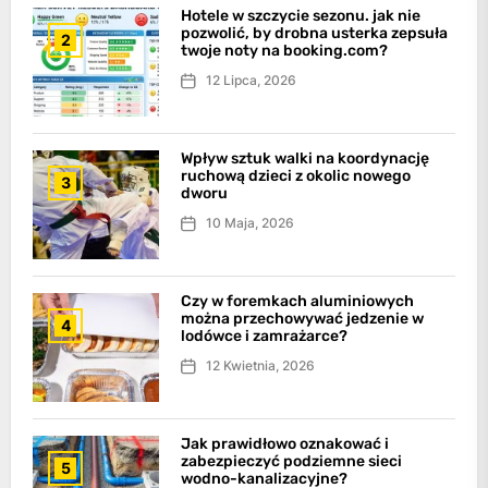
Hotele w szczycie sezonu. jak nie
pozwolić, by drobna usterka zepsuła
2
twoje noty na booking.com?
12 Lipca, 2026
Wpływ sztuk walki na koordynację
ruchową dzieci z okolic nowego
3
dworu
10 Maja, 2026
Czy w foremkach aluminiowych
można przechowywać jedzenie w
4
lodówce i zamrażarce?
12 Kwietnia, 2026
Jak prawidłowo oznakować i
zabezpieczyć podziemne sieci
5
wodno-kanalizacyjne?