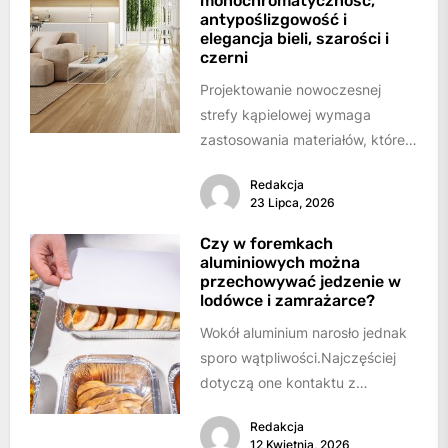
monochromatyczność,
antypoślizgowość i
elegancja bieli, szarości i
czerni
Projektowanie nowoczesnej
strefy kąpielowej wymaga
zastosowania materiałów, które
łączą architektoniczną
Redakcja
powściągliwość z
23 Lipca, 2026
bezkompromisowymi
parametrami bezpieczeństwa.W
Czy w foremkach
aluminiowych można
te założenia idealnie wpisuje
przechowywać jedzenie w
się...
lodówce i zamrażarce?
Wokół aluminium narosło jednak
sporo wątpliwości.Najczęściej
dotyczą one kontaktu z
żywnością, trwałości naczynia w
Redakcja
niskiej temperaturze i możliwych
12 Kwietnia, 2026