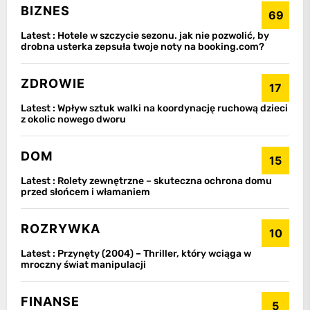
BIZNES
69
Latest :
Hotele w szczycie sezonu. jak nie pozwolić, by
drobna usterka zepsuła twoje noty na booking.com?
ZDROWIE
17
Latest :
Wpływ sztuk walki na koordynację ruchową dzieci
z okolic nowego dworu
DOM
15
Latest :
Rolety zewnętrzne – skuteczna ochrona domu
przed słońcem i włamaniem
ROZRYWKA
10
Latest :
Przynęty (2004) – Thriller, który wciąga w
mroczny świat manipulacji
FINANSE
5