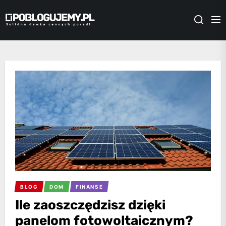
Skip
Poblogujemy.pl
to
the
content
BLOG
DOM
FINANSE
Ile zaoszczędzisz dzięki
panelom fotowoltaicznym?