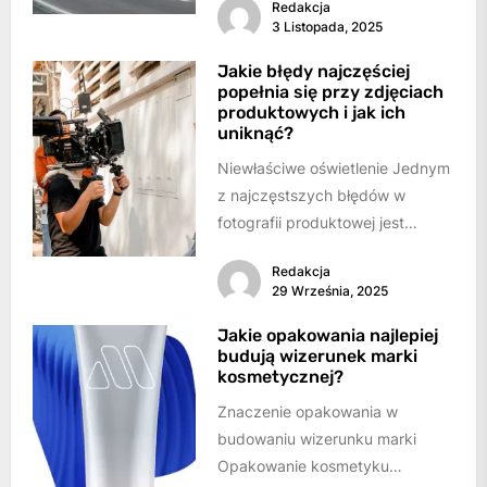
Redakcja
przede wszystkim wydajności...
3 Listopada, 2025
Jakie błędy najczęściej
popełnia się przy zdjęciach
produktowych i jak ich
uniknąć?
Niewłaściwe oświetlenie Jednym
z najczęstszych błędów w
fotografii produktowej jest
nieodpowiednie oświetlenie.Zbyt
Redakcja
ciemne zdjęcia sprawiają, że
29 Września, 2025
produkt wygląda nieatrakcyjnie
i...
Jakie opakowania najlepiej
budują wizerunek marki
kosmetycznej?
Znaczenie opakowania w
budowaniu wizerunku marki
Opakowanie kosmetyku