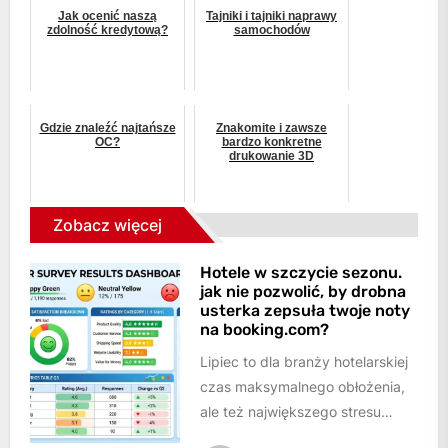
Jak ocenić naszą
Tajniki i tajniki naprawy
zdolność kredytową?
samochodów
Gdzie znaleźć najtańsze
Znakomite i zawsze
OC?
bardzo konkretne
drukowanie 3D
Zobacz więcej
Hotele w szczycie sezonu.
jak nie pozwolić, by drobna
usterka zepsuła twoje noty
na booking.com?
Lipiec to dla branży hotelarskiej
czas maksymalnego obłożenia,
ale też największego stresu
operacyjnego.Kiedy hotel pęka