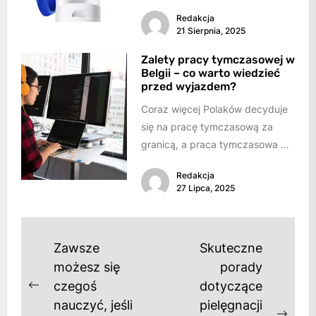
odgrywa kluczową rolę w
Redakcja
kreowaniu wizerunku
21 Sierpnia, 2025
marki.Najlepiej budują go
produkty, które łączą...
Zalety pracy tymczasowej w
Belgii – co warto wiedzieć
przed wyjazdem?
Coraz więcej Polaków decyduje
się na pracę tymczasową za
granicą, a praca tymczasowa w
Belgii staje się coraz bardziej
Redakcja
popularna....
27 Lipca, 2025
Nawigacja
Zawsze
Skuteczne
wpisu
możesz się
porady
czegoś
dotyczące
Previous
nauczyć, jeśli
pielęgnacji
post: