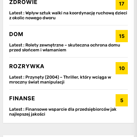
ZDROWIE
17
Latest :
Wpływ sztuk walki na koordynację ruchową dzieci
z okolic nowego dworu
DOM
15
Latest :
Rolety zewnętrzne – skuteczna ochrona domu
przed słońcem i włamaniem
ROZRYWKA
10
Latest :
Przynęty (2004) – Thriller, który wciąga w
mroczny świat manipulacji
FINANSE
5
Latest :
Finansowe wsparcie dla przedsiębiorców jak
najlepszej jakości