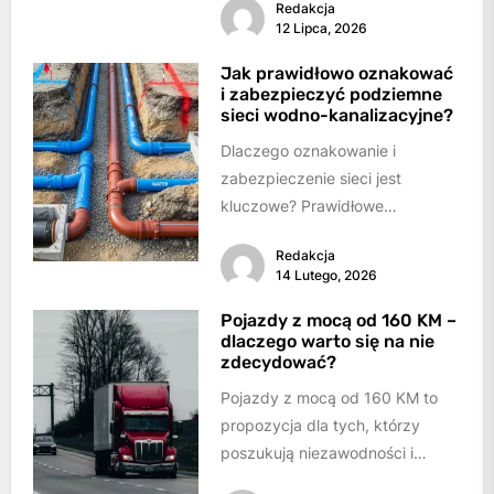
Redakcja
w szwach, a personel dwoi...
12 Lipca, 2026
Jak prawidłowo oznakować
i zabezpieczyć podziemne
sieci wodno-kanalizacyjne?
Dlaczego oznakowanie i
zabezpieczenie sieci jest
kluczowe? Prawidłowe
oznakowanie i zabezpieczenie
Redakcja
podziemnych sieci wodno-
14 Lutego, 2026
kanalizacyjnych polega na
zastosowaniu trwałych
Pojazdy z mocą od 160 KM –
dlaczego warto się na nie
systemów identyfikacji...
zdecydować?
Pojazdy z mocą od 160 KM to
propozycja dla tych, którzy
poszukują niezawodności i
wydajności oraz wymagają