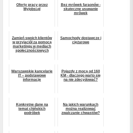
Oferty pracy przez
Bez mrówek faraonów -
Myjobsi.pl
skuteczne usuwanie
mrówek
Zamień swoich klientów
Samochody dostawcze i
w przyjaciół za pomocą
ciężarowe
marketingu w mediach
społecznościowych
Warszawskie kancelarie
Pojazdy z mocą od 160
IT – podstawowe
KM - dlaczego warto się
informacje
na nie zdecydować?
Konkretne dane na
Na jakich warunkach
temat chińskich
można realizować
podróbek
zwalczanie chwastów?