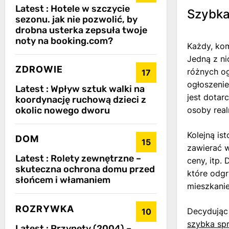
Latest :
Hotele w szczycie
Szybka
sezonu. jak nie pozwolić, by
drobna usterka zepsuła twoje
noty na booking.com?
Każdy, kom
Jedną z ni
ZDROWIE
różnych o
17
ogłoszenie
Latest :
Wpływ sztuk walki na
jest dotar
koordynację ruchową dzieci z
osoby real
okolic nowego dworu
Kolejną is
DOM
15
zawierać w
Latest :
Rolety zewnętrzne –
ceny, itp.
skuteczna ochrona domu przed
które odgr
słońcem i włamaniem
mieszkani
ROZRYWKA
Decydując
10
szybka sp
Latest :
Przynęty (2004) –