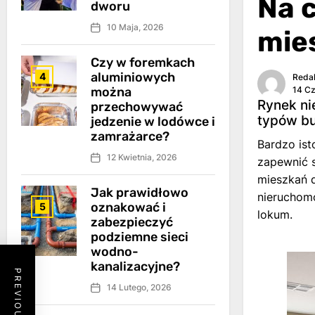
Na 
dworu
10 Maja, 2026
mie
Czy w foremkach
aluminiowych
4
Reda
można
14 C
Rynek ni
przechowywać
typów bu
jedzenie w lodówce i
zamrażarce?
Bardzo ist
12 Kwietnia, 2026
zapewnić 
mieszkań d
Jak prawidłowo
nieruchomo
oznakować i
5
lokum.
zabezpieczyć
podziemne sieci
wodno-
kanalizacyjne?
14 Lutego, 2026