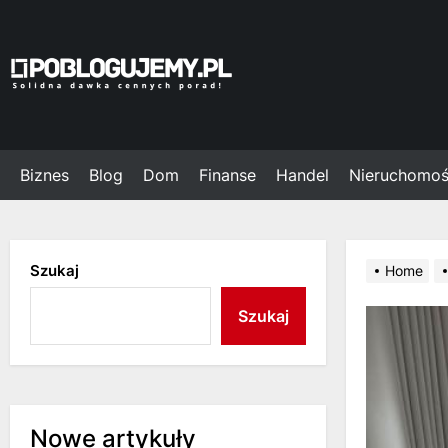
Skip
to
the
Poblogujemy.pl
content
Biznes
Blog
Dom
Finanse
Handel
Nieruchomoś
Szukaj
Home
Szukaj
Nowe artykuły