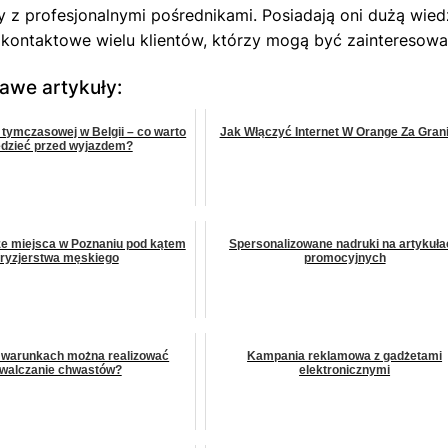
 z profesjonalnymi pośrednikami. Posiadają oni dużą wie
kontaktowe wielu klientów, którzy mogą być zainteresow
kawe artykuły:
 tymczasowej w Belgii – co warto
Jak Włączyć Internet W Orange Za Gran
edzieć przed wyjazdem?
e miejsca w Poznaniu pod kątem
Spersonalizowane nadruki na artykuła
fryzjerstwa męskiego
promocyjnych
h warunkach można realizować
Kampania reklamowa z gadżetami
walczanie chwastów?
elektronicznymi