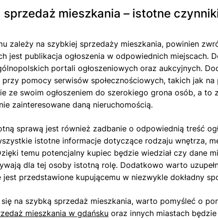
 sprzedaż mieszkania – istotne czynnik
u zależy na szybkiej sprzedaży mieszkania, powinien zwróc
ch jest publikacja ogłoszenia w odpowiednich miejscach. 
gólnopolskich portali ogłoszeniowych oraz aukcyjnych. 
 przy pomocy serwisów społecznościowych, takich jak na
cie ze swoim ogłoszeniem do szerokiego grona osób, a to z 
nie zainteresowane daną nieruchomością.
totną sprawą jest również zadbanie o odpowiednią treść ogł
szystkie istotne informacje dotyczące rodzaju wnętrza, m
 Dzięki temu potencjalny kupiec będzie wiedział czy dane m
ywają dla tej osoby istotną rolę. Dodatkowo warto uzupełni
e jest przedstawione kupującemu w niezwykle dokładny sp
 się na szybką sprzedaż mieszkania, warto pomyśleć o p
rzedaż mieszkania w gdańsku
oraz innych miastach będzie