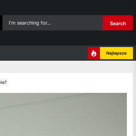
Search
Najlepsze
nia?