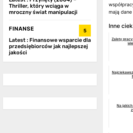
współpracy
Thriller, który wciąga w
mroczny świat manipulacji
mają dane 
Inne cie
FINANSE
5
Latest :
Finansowe wsparcie dla
Zalety pracy
wi
przedsiębiorców jak najlepszej
jakości
Najciekawsz
Na jakic
z