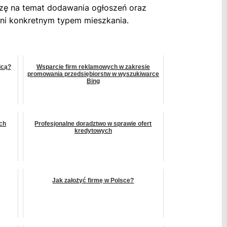
dzę na temat dodawania ogłoszeń oraz
ani konkretnym typem mieszkania.
icą?
Wsparcie firm reklamowych w zakresie
promowania przedsiębiorstw w wyszukiwarce
Bing
ch
Profesjonalne doradztwo w sprawie ofert
kredytowych
Jak założyć firmę w Polsce?