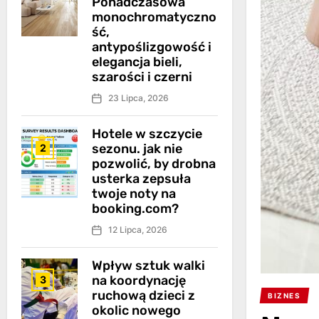
Ponadczasowa
monochromatyczno
ść,
antypoślizgowość i
elegancja bieli,
szarości i czerni
23 Lipca, 2026
Hotele w szczycie
sezonu. jak nie
2
pozwolić, by drobna
usterka zepsuła
twoje noty na
booking.com?
12 Lipca, 2026
Wpływ sztuk walki
na koordynację
3
ruchową dzieci z
BIZNES
okolic nowego