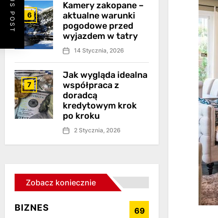
PREVIOUS POST
Kamery zakopane –
aktualne warunki
6
pogodowe przed
wyjazdem w tatry
14 Stycznia, 2026
Jak wygląda idealna
współpraca z
7
doradcą
kredytowym krok
po kroku
2 Stycznia, 2026
Zobacz koniecznie
BIZNES
69