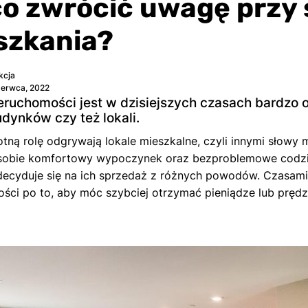
co zwrócić uwagę przy 
szkania?
kcja
zerwca, 2022
eruchomości jest w dzisiejszych czasach bardzo o
dynków czy też lokali.
otną rolę odgrywają lokale mieszkalne, czyli innymi słowy
sobie komfortowy wypoczynek oraz bezproblemowe codzien
ecyduje się na ich sprzedaż z różnych powodów. Czasami
ści po to, aby móc szybciej otrzymać pieniądze lub pręd