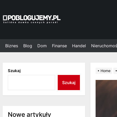
Skip
to
the
Poblogujemy.pl
content
Biznes
Blog
Dom
Finanse
Handel
Nieruchomoś
Szukaj
Home
Szukaj
Nowe artykuły