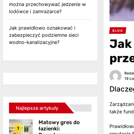
można przechowywać jedzenie w
lodówce i zamrażarce?
Jak prawidłowo oznakować i
BLOG
zabezpieczyć podziemne sieci
Jak
wodno-kanalizacyjne?
prz
Reda
19 Li
Dlacze
Zarządzani
Najlepsze artykuły
także fun
Matowy gres do
Prawidłowa
łazienki:
1
reputację 