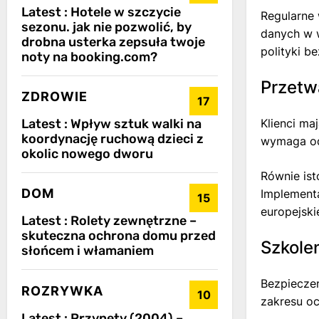
Latest :
Hotele w szczycie
Regularne
sezonu. jak nie pozwolić, by
danych w w
drobna usterka zepsuła twoje
polityki b
noty na booking.com?
Przetw
ZDROWIE
17
Klienci ma
Latest :
Wpływ sztuk walki na
koordynację ruchową dzieci z
wymaga od 
okolic nowego dworu
Równie ist
DOM
Implement
15
europejski
Latest :
Rolety zewnętrzne –
skuteczna ochrona domu przed
Szkole
słońcem i włamaniem
Bezpieczeń
ROZRYWKA
10
zakresu o
Latest :
Przynęty (2004) –