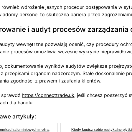
 również wdrożenie jasnych procedur postępowania w sytu
iadomy personel to skuteczna bariera przed zagrożeniam
rowanie i audyt procesów zarządzania
audyty wewnętrzne pozwalają ocenić, czy procedury ochr
nie procesów umożliwia wczesne wykrycie nieprawidłowoś
, dokumentowanie wyników audytów zwiększa przejrzystoś
 z przepisami organom nadzorczym. Stałe doskonalenie pr
ania zgodności z prawem i zaufania klientów.
e sprawdź
https://connecttrade.uk
, jeśli chcesz poszerzyć
ach dla handlu.
kawe artykuły:
remkach aluminiowych można
Kiedy kupisz sobie rustykalne płytki