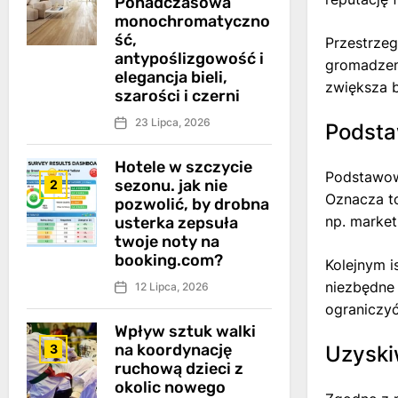
Ponadczasowa
monochromatyczno
ść,
Przestrze
antypoślizgowość i
gromadzeni
elegancja bieli,
zwiększa b
szarości i czerni
23 Lipca, 2026
Podsta
Hotele w szczycie
Podstawową
sezonu. jak nie
2
Oznacza to
pozwolić, by drobna
np. market
usterka zepsuła
twoje noty na
booking.com?
Kolejnym i
niezbędne 
12 Lipca, 2026
ograniczyć
Wpływ sztuk walki
na koordynację
3
Uzyski
ruchową dzieci z
okolic nowego