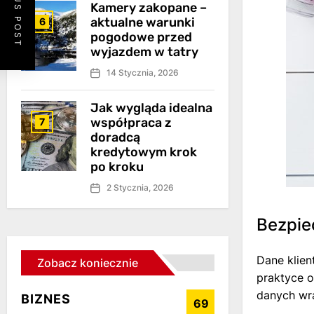
PREVIOUS POST
Kamery zakopane –
aktualne warunki
6
pogodowe przed
wyjazdem w tatry
14 Stycznia, 2026
Jak wygląda idealna
współpraca z
7
doradcą
kredytowym krok
po kroku
2 Stycznia, 2026
Bezpie
Dane klie
Zobacz koniecznie
praktyce o
danych wr
BIZNES
69