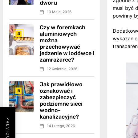
Zgodne z 
dworu
musi być d
10 Maja, 2026
powinny by
Czy w foremkach
Dodatkowo
aluminiowych
4
wykazanie 
można
transparen
przechowywać
jedzenie w lodówce i
zamrażarce?
12 Kwietnia, 2026
Jak prawidłowo
oznakować i
5
zabezpieczyć
podziemne sieci
wodno-
kanalizacyjne?
14 Lutego, 2026