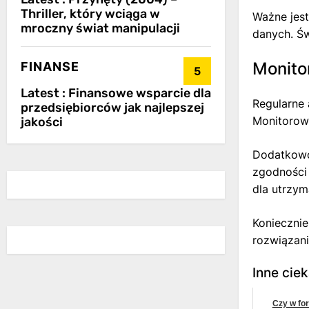
Thriller, który wciąga w
Ważne jest
mroczny świat manipulacji
danych. Św
Monito
FINANSE
5
Latest :
Finansowe wsparcie dla
Regularne 
przedsiębiorców jak najlepszej
Monitorowa
jakości
Dodatkowo
zgodności
dla utrzym
Konieczni
rozwiązani
Inne cie
Czy w fo