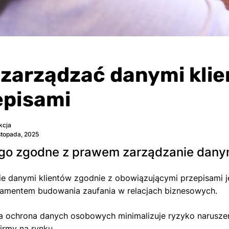
 zarządzać danymi klie
episami
kcja
stopada, 2025
go zgodne z prawem zarządzanie danym
e danymi klientów zgodnie z obowiązującymi przepisami j
damentem budowania zaufania w relacjach biznesowych.
 ochrona danych osobowych minimalizuje ryzyko naruszeń 
firmy na rynku.