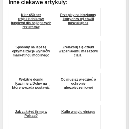
Inne ciekawe artykuły:
Kier 450 sc:
Przepisy na biszkopty
trójskładnikowy
których w tej chwili
fungicyd dla najlepszych
poszukujesz
rezultatów
Sposoby na lepszą
Zrelaksuj się dzięki
optymalizację wyników
wspaniałemu masażowi
marketingu mobilnego
ciała!
Wybitne domki
Co musisz wiedzieć o
Kazimierz Dolny na
ochronie
które wypada postawić
ubezpieczeniowej
Jak założyć firmę w
Kafle w stylu vintage
Polsce?