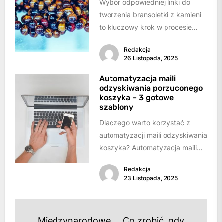
Wybór odpowiedniej linki do
tworzenia bransoletki z kamieni
to kluczowy krok w procesie
tworzenia biżuterii. Odpowiednia
Redakcja
linka nie tylko wpływa...
26 Listopada, 2025
Automatyzacja maili
odzyskiwania porzuconego
koszyka – 3 gotowe
szablony
Dlaczego warto korzystać z
automatyzacji maili odzyskiwania
koszyka? Automatyzacja maili
odzyskiwania porzuconego
Redakcja
koszyka jest niezwykle
23 Listopada, 2025
skutecznym narzędziem w e-
commerce, pozwalającym...
Nawigacja
Międzynarodowe
Co zrobić, gdy