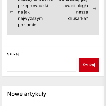
wpisu
przeprowadzki
awarii uległa
Next
na jak
nasza
Previous
post
najwyższym
drukarka?
post:
poziomie
Szukaj
Szukaj
Nowe artykuły