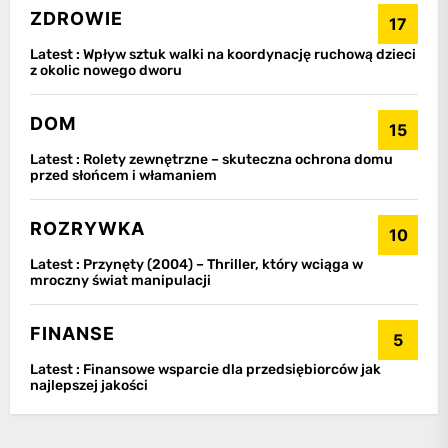
ZDROWIE
17
Latest :
Wpływ sztuk walki na koordynację ruchową dzieci
z okolic nowego dworu
DOM
15
Latest :
Rolety zewnętrzne – skuteczna ochrona domu
przed słońcem i włamaniem
ROZRYWKA
10
Latest :
Przynęty (2004) – Thriller, który wciąga w
mroczny świat manipulacji
FINANSE
5
Latest :
Finansowe wsparcie dla przedsiębiorców jak
najlepszej jakości