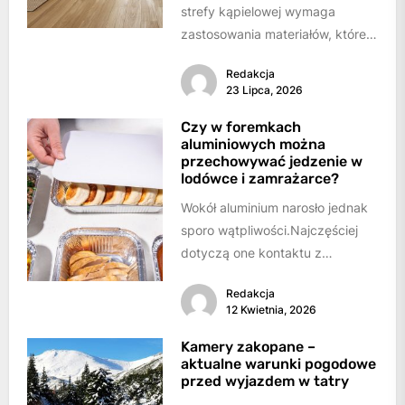
strefy kąpielowej wymaga
zastosowania materiałów, które
łączą architektoniczną
Redakcja
powściągliwość z
23 Lipca, 2026
bezkompromisowymi
parametrami bezpieczeństwa.W
Czy w foremkach
aluminiowych można
te założenia idealnie wpisuje
przechowywać jedzenie w
się...
lodówce i zamrażarce?
Wokół aluminium narosło jednak
sporo wątpliwości.Najczęściej
dotyczą one kontaktu z
żywnością, trwałości naczynia w
Redakcja
niskiej temperaturze i możliwych
12 Kwietnia, 2026
reakcji chemicznych....
Kamery zakopane –
aktualne warunki pogodowe
przed wyjazdem w tatry