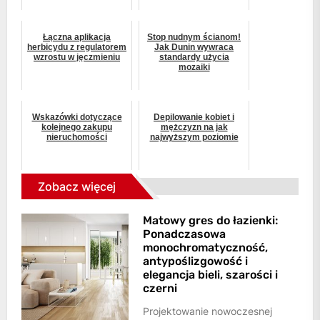
Łączna aplikacja
Stop nudnym ścianom!
herbicydu z regulatorem
Jak Dunin wywraca
wzrostu w jęczmieniu
standardy użycia
mozaiki
Wskazówki dotyczące
Depilowanie kobiet i
kolejnego zakupu
mężczyzn na jak
nieruchomości
najwyższym poziomie
Zobacz więcej
Matowy gres do łazienki:
Ponadczasowa
monochromatyczność,
antypoślizgowość i
elegancja bieli, szarości i
czerni
Projektowanie nowoczesnej