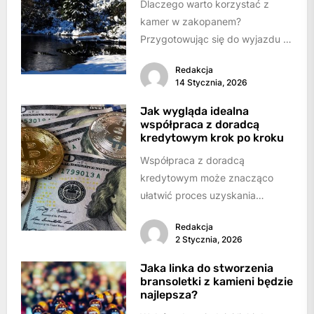
Dlaczego warto korzystać z
kamer w zakopanem?
Przygotowując się do wyjazdu w
Tatry, zarówno latem, jak i zimą,
Redakcja
kluczowe jest...
14 Stycznia, 2026
Jak wygląda idealna
współpraca z doradcą
kredytowym krok po kroku
Współpraca z doradcą
kredytowym może znacząco
ułatwić proces uzyskania
finansowania – niezależnie od
Redakcja
tego, czy chodzi o kredyt
2 Stycznia, 2026
hipoteczny, gotówkowy...
Jaka linka do stworzenia
bransoletki z kamieni będzie
najlepsza?