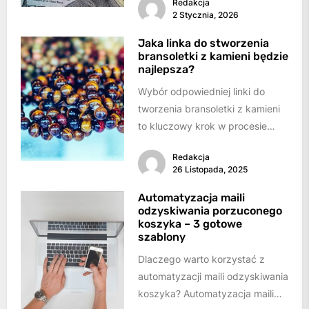
Redakcja
tego, czy chodzi o kredyt
2 Stycznia, 2026
hipoteczny, gotówkowy...
Jaka linka do stworzenia
bransoletki z kamieni będzie
najlepsza?
Wybór odpowiedniej linki do
tworzenia bransoletki z kamieni
to kluczowy krok w procesie
tworzenia biżuterii. Odpowiednia
Redakcja
linka nie tylko wpływa...
26 Listopada, 2025
Automatyzacja maili
odzyskiwania porzuconego
koszyka – 3 gotowe
szablony
Dlaczego warto korzystać z
automatyzacji maili odzyskiwania
koszyka? Automatyzacja maili