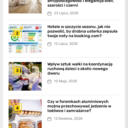
antypoślizgowość i elegancja bieli,
szarości i czerni
23 Lipca, 2026
Hotele w szczycie sezonu. jak nie
pozwolić, by drobna usterka zepsuła
2
twoje noty na booking.com?
12 Lipca, 2026
Wpływ sztuk walki na koordynację
ruchową dzieci z okolic nowego
3
dworu
10 Maja, 2026
Czy w foremkach aluminiowych
można przechowywać jedzenie w
4
lodówce i zamrażarce?
12 Kwietnia, 2026