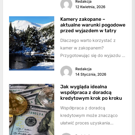
Redakcja
niskiej temperaturze i możliwych
12 Kwietnia, 2026
reakcji chemicznych....
Kamery zakopane –
aktualne warunki pogodowe
przed wyjazdem w tatry
Dlaczego warto korzystać z
kamer w zakopanem?
Przygotowując się do wyjazdu w
Tatry, zarówno latem, jak i zimą,
Redakcja
kluczowe jest...
14 Stycznia, 2026
Jak wygląda idealna
współpraca z doradcą
kredytowym krok po kroku
Współpraca z doradcą
kredytowym może znacząco
ułatwić proces uzyskania
finansowania – niezależnie od