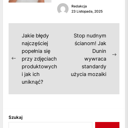
odzyskiwania porzuconego
Redakcja
koszyka jest niezwykle
23 Listopada, 2025
skutecznym narzędziem w e-
commerce, pozwalającym...
Nawigacja
Jakie błędy
Stop nudnym
wpisu
najczęściej
ścianom! Jak
popełnia się
Dunin
Next
przy zdjęciach
wywraca
Previous
post
produktowych
standardy
post:
i jak ich
użycia mozaiki
uniknąć?
Szukaj