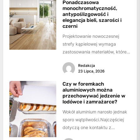
Ponadczasowa
monochromatyczność,
antypoślizgowość i
elegancja bieli, szarości i
czerni
Projektowanie nowoczesnej
strefy kąpielowej wymaga
zastosowania materiałów, które
łączą architektoniczną
Redakcja
powściągliwość z
23 Lipca, 2026
bezkompromisowymi
parametrami bezpieczeństwa.W
Czy w foremkach
aluminiowych można
te założenia idealnie wpisuje
przechowywać jedzenie w
się...
lodówce i zamrażarce?
Wokół aluminium narosło jednak
sporo wątpliwości.Najczęściej
dotyczą one kontaktu z
żywnością, trwałości naczynia w