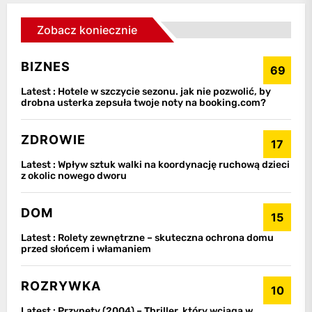
Zobacz koniecznie
BIZNES
69
Latest :
Hotele w szczycie sezonu. jak nie pozwolić, by
drobna usterka zepsuła twoje noty na booking.com?
ZDROWIE
17
Latest :
Wpływ sztuk walki na koordynację ruchową dzieci
z okolic nowego dworu
DOM
15
Latest :
Rolety zewnętrzne – skuteczna ochrona domu
przed słońcem i włamaniem
ROZRYWKA
10
Latest :
Przynęty (2004) – Thriller, który wciąga w