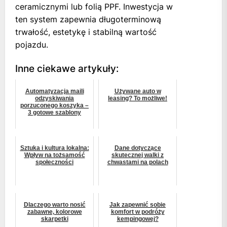
ceramicznymi lub folią PPF. Inwestycja w
ten system zapewnia długoterminową
trwałość, estetykę i stabilną wartość
pojazdu.
Inne ciekawe artykuły:
Automatyzacja maili
Używane auto w
odzyskiwania
leasing? To możliwe!
porzuconego koszyka –
3 gotowe szablony
Sztuka i kultura lokalna:
Dane dotyczące
Wpływ na tożsamość
skutecznej walki z
społeczności
chwastami na polach
Dlaczego warto nosić
Jak zapewnić sobie
zabawne, kolorowe
komfort w podróży
skarpetki
kempingowej?