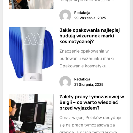
nieodpowiednie oświetlenie.Zbyt
Redakcja
ciemne zdjęcia sprawiają, że
29 Września, 2025
produkt wygląda nieatrakcyjnie
i...
Jakie opakowania najlepiej
budują wizerunek marki
kosmetycznej?
Znaczenie opakowania w
budowaniu wizerunku marki
Opakowanie kosmetyku
odgrywa kluczową rolę w
Redakcja
kreowaniu wizerunku
21 Sierpnia, 2025
marki.Najlepiej budują go
produkty, które łączą...
Zalety pracy tymczasowej w
Belgii – co warto wiedzieć
przed wyjazdem?
Coraz więcej Polaków decyduje
się na pracę tymczasową za
granicą, a praca tymczasowa w