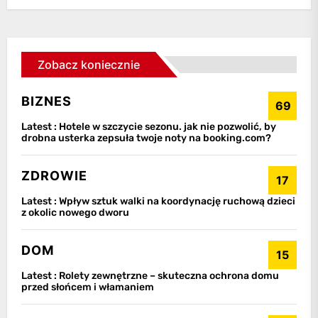
Zobacz koniecznie
BIZNES
69
Latest :
Hotele w szczycie sezonu. jak nie pozwolić, by
drobna usterka zepsuła twoje noty na booking.com?
ZDROWIE
17
Latest :
Wpływ sztuk walki na koordynację ruchową dzieci
z okolic nowego dworu
DOM
15
Latest :
Rolety zewnętrzne – skuteczna ochrona domu
przed słońcem i włamaniem