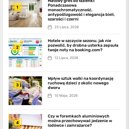
Matowy gres do łazienki:
Ponadczasowa
1
monochromatyczność,
antypoślizgowość i elegancja bieli,
szarości i czerni
23 Lipca, 2026
Hotele w szczycie sezonu. jak nie
pozwolić, by drobna usterka zepsuła
2
twoje noty na booking.com?
12 Lipca, 2026
Wpływ sztuk walki na koordynację
ruchową dzieci z okolic nowego
3
dworu
10 Maja, 2026
Czy w foremkach aluminiowych
można przechowywać jedzenie w
4
lodówce i zamrażarce?