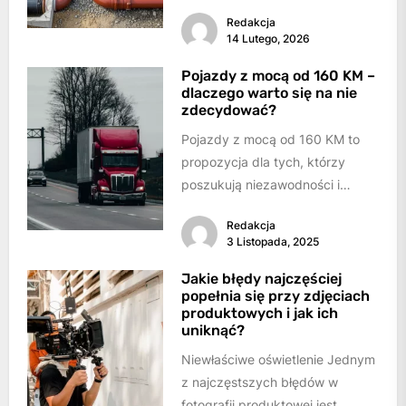
oznakowanie i zabezpieczenie
Redakcja
podziemnych sieci wodno-
14 Lutego, 2026
kanalizacyjnych polega na
zastosowaniu trwałych
Pojazdy z mocą od 160 KM –
dlaczego warto się na nie
systemów identyfikacji...
zdecydować?
Pojazdy z mocą od 160 KM to
propozycja dla tych, którzy
poszukują niezawodności i
wydajności oraz wymagają
Redakcja
przede wszystkim wydajności...
3 Listopada, 2025
Jakie błędy najczęściej
popełnia się przy zdjęciach
produktowych i jak ich
uniknąć?
Niewłaściwe oświetlenie Jednym
z najczęstszych błędów w
fotografii produktowej jest