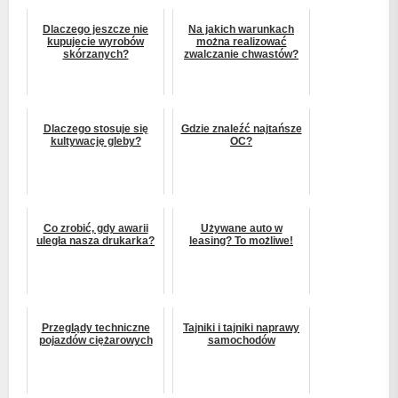
Dlaczego jeszcze nie
Na jakich warunkach
kupujecie wyrobów
można realizować
skórzanych?
zwalczanie chwastów?
Dlaczego stosuje się
Gdzie znaleźć najtańsze
kultywację gleby?
OC?
Co zrobić, gdy awarii
Używane auto w
uległa nasza drukarka?
leasing? To możliwe!
Przeglądy techniczne
Tajniki i tajniki naprawy
pojazdów ciężarowych
samochodów