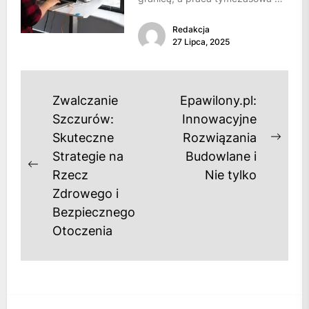
Belgii staje się coraz bardziej
Redakcja
popularna....
27 Lipca, 2025
Nawigacja
Zwalczanie
Epawilony.pl:
wpisu
Szczurów:
Innowacyjne
Skuteczne
Rozwiązania
Next
Strategie na
Budowlane i
post
Previous
Rzecz
Nie tylko
post:
Zdrowego i
Bezpiecznego
Otoczenia