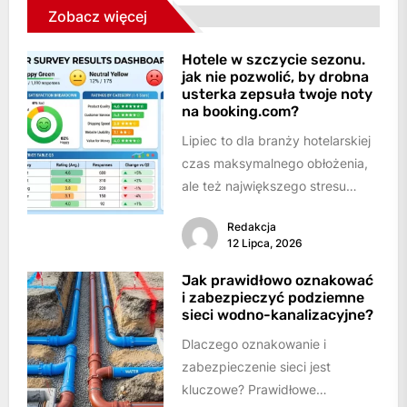
Zobacz więcej
Hotele w szczycie sezonu.
jak nie pozwolić, by drobna
usterka zepsuła twoje noty
na booking.com?
Lipiec to dla branży hotelarskiej
czas maksymalnego obłożenia,
ale też największego stresu
operacyjnego.Kiedy hotel pęka
Redakcja
w szwach, a personel dwoi...
12 Lipca, 2026
Jak prawidłowo oznakować
i zabezpieczyć podziemne
sieci wodno-kanalizacyjne?
Dlaczego oznakowanie i
zabezpieczenie sieci jest
kluczowe? Prawidłowe