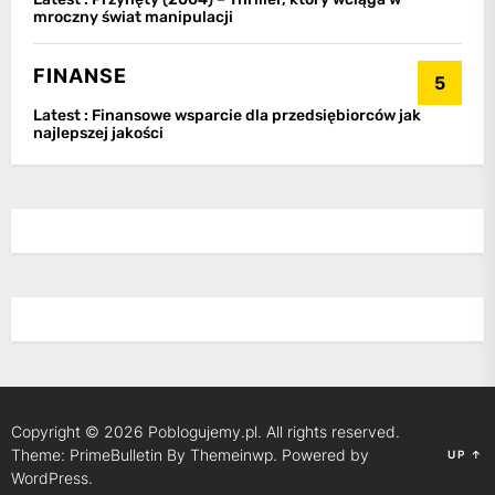
mroczny świat manipulacji
FINANSE
5
Latest :
Finansowe wsparcie dla przedsiębiorców jak
najlepszej jakości
Copyright © 2026
Poblogujemy.pl.
All rights reserved.
Theme: PrimeBulletin By
Themeinwp.
Powered by
UP
↑
WordPress.