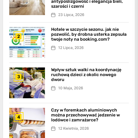
antypoślizgowość i elegancja bieli,
szarości i czerni
23 Lipca, 2026
Hotele w szczycie sezonu. jak nie
pozwolić, by drobna usterka zepsuła
2
twoje noty na booking.com?
12 Lipca, 2026
Wpływ sztuk walki na koordynację
ruchową dzieci z okolic nowego
3
dworu
10 Maja, 2026
Czy w foremkach aluminiowych
można przechowywać jedzenie w
4
lodówce i zamrażarce?
12 Kwietnia, 2026