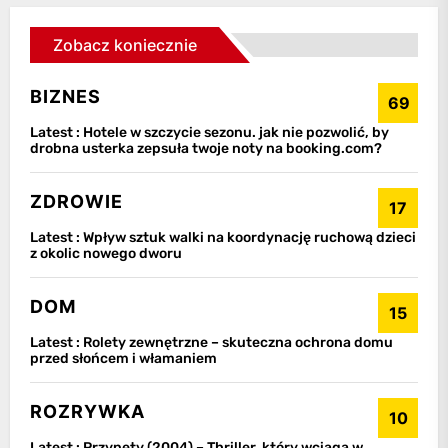
Zobacz koniecznie
BIZNES
69
Latest :
Hotele w szczycie sezonu. jak nie pozwolić, by
drobna usterka zepsuła twoje noty na booking.com?
ZDROWIE
17
Latest :
Wpływ sztuk walki na koordynację ruchową dzieci
z okolic nowego dworu
DOM
15
Latest :
Rolety zewnętrzne – skuteczna ochrona domu
przed słońcem i włamaniem
ROZRYWKA
10
Latest :
Przynęty (2004) – Thriller, który wciąga w