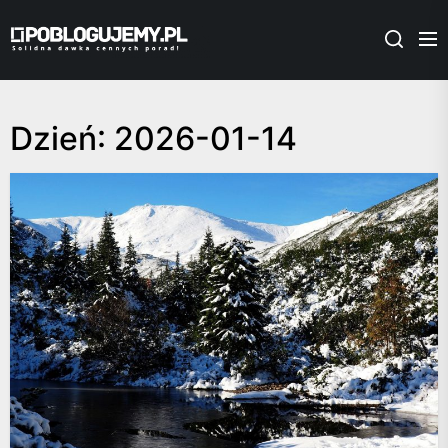
Skip
Poblogujemy.pl
to
the
content
Dzień:
2026-01-14