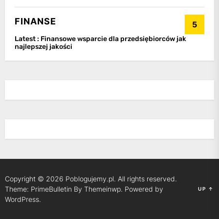
FINANSE
5
Latest :
Finansowe wsparcie dla przedsiębiorców jak
najlepszej jakości
Copyright © 2026
Poblogujemy.pl.
All rights reserved.
Theme: PrimeBulletin By
Themeinwp.
Powered by
UP
↑
WordPress.