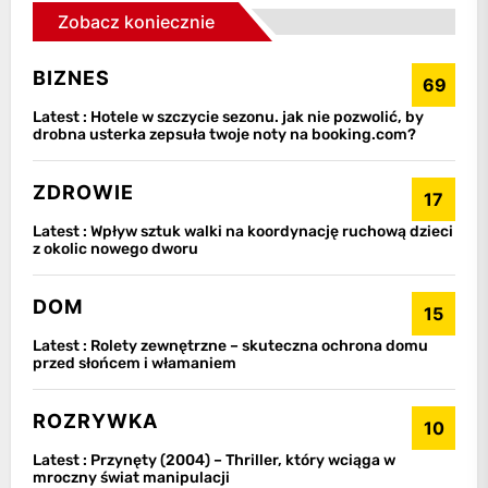
Zobacz koniecznie
BIZNES
69
Latest :
Hotele w szczycie sezonu. jak nie pozwolić, by
drobna usterka zepsuła twoje noty na booking.com?
ZDROWIE
17
Latest :
Wpływ sztuk walki na koordynację ruchową dzieci
z okolic nowego dworu
DOM
15
Latest :
Rolety zewnętrzne – skuteczna ochrona domu
przed słońcem i włamaniem
ROZRYWKA
10
Latest :
Przynęty (2004) – Thriller, który wciąga w
mroczny świat manipulacji