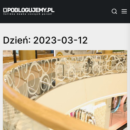
Skip
Poblogujemy.pl
to
the
content
Dzień:
2023-03-12