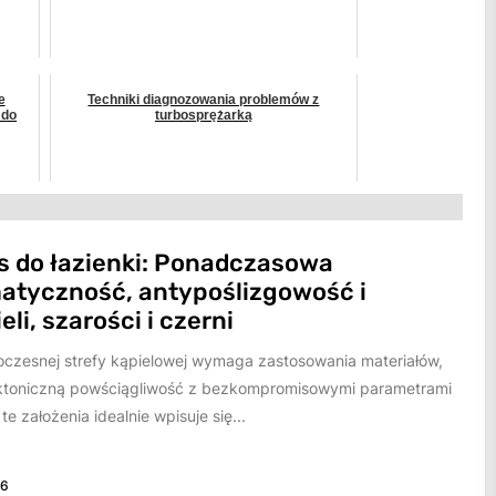
e
Techniki diagnozowania problemów z
 do
turbosprężarką
s do łazienki: Ponadczasowa
tyczność, antypoślizgowość i
eli, szarości i czerni
czesnej strefy kąpielowej wymaga zastosowania materiałów,
tektoniczną powściągliwość z bezkompromisowymi parametrami
 założenia idealnie wpisuje się...
26