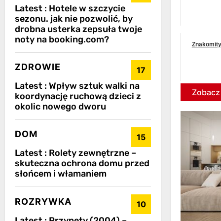
Latest :
Hotele w szczycie
sezonu. jak nie pozwolić, by
drobna usterka zepsuła twoje
noty na booking.com?
Znakomity
ZDROWIE
17
Latest :
Wpływ sztuk walki na
Zobacz 
koordynację ruchową dzieci z
okolic nowego dworu
DOM
15
Latest :
Rolety zewnętrzne –
skuteczna ochrona domu przed
słońcem i włamaniem
ROZRYWKA
10
Latest :
Przynęty (2004) –