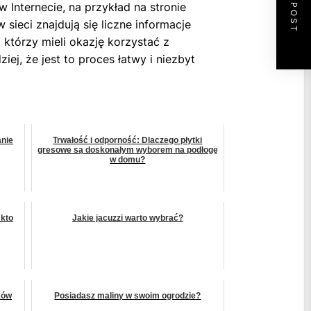
NEXT POST
 Internecie, na przykład na stronie
 sieci znajdują się liczne informacje
 którzy mieli okazję korzystać z
j, że jest to proces łatwy i niezbyt
anie
Trwałość i odporność: Dlaczego płytki
gresowe są doskonałym wyborem na podłogę
w domu?
 kto
Jakie jacuzzi warto wybrać?
ków
Posiadasz maliny w swoim ogrodzie?