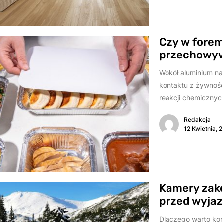
Czy w fore
przechowyw
Wokół aluminium na
kontaktu z żywnośc
reakcji chemicznych
Redakcja
12 Kwietnia, 
Kamery zak
przed wyja
Dlaczego warto ko