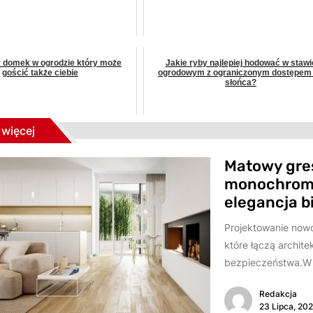
 domek w ogrodzie który może
Jakie ryby najlepiej hodować w stawi
gościć także ciebie
ogrodowym z ograniczonym dostępem
słońca?
więcej
Matowy gre
monochroma
elegancja bi
Projektowanie nowo
które łączą archi
bezpieczeństwa.W te
Redakcja
23 Lipca, 20