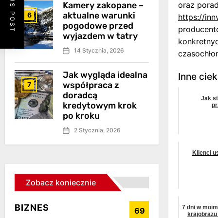
PREVIOUS POST
Kamery zakopane –
oraz porad
aktualne warunki
6
https://i
pogodowe przed
producentó
wyjazdem w tatry
konkretnyc
14 Stycznia, 2026
czasochło
Jak wygląda idealna
Inne cie
współpraca z
7
doradcą
Jak s
kredytowym krok
pr
po kroku
2 Stycznia, 2026
Klienci u
Zobacz koniecznie
BIZNES
7 dni w moim
69
krajobrazu