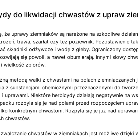
ydy do likwidacji chwastów z upraw zi
ę, że uprawy ziemniaków są narażone na szkodliwe działani
trożeń, trawa, szarłat czy też poziewnik. Pozostawienie ta
ać składniki odżywcze i wodę z gleby. Ograniczony dostęp
rozwijają się powoli, a nawet obumierają. Innymi słowy c
 i wielkość zbiorów.
żną metodą walki z chwastami na polach ziemniaczanych j
nia z substancjami chemicznymi przeznaczonymi do tworze
 i uprawami. Niektóre herbicydy działają negatywnie na wsz
padku rozpyla się je nad polami przed rozpoczęciem upraw.
lko konkretnym chwastom. Rozpyla się je już nad uprawami
ch chwastów.
 zwalczanie chwastów w ziemniakach jest możliwe dzięki 