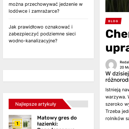
można przechowywać jedzenie w
lodówce i zamrażarce?
BLOG
Jak prawidłowo oznakować i
Che
zabezpieczyć podziemne sieci
wodno-kanalizacyjne?
upr
Reda
20 Ma
W dzisie
różnorod
Istnieją n
warzywa. W
Najlepsze artykuły
szeroko w
Trzeba jed
Matowy gres do
rolników s
łazienki:
1