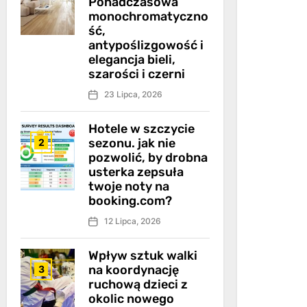
Ponadczasowa
monochromatyczno
ść,
antypoślizgowość i
elegancja bieli,
szarości i czerni
23 Lipca, 2026
Hotele w szczycie
sezonu. jak nie
2
pozwolić, by drobna
usterka zepsuła
twoje noty na
booking.com?
12 Lipca, 2026
Wpływ sztuk walki
na koordynację
3
ruchową dzieci z
okolic nowego