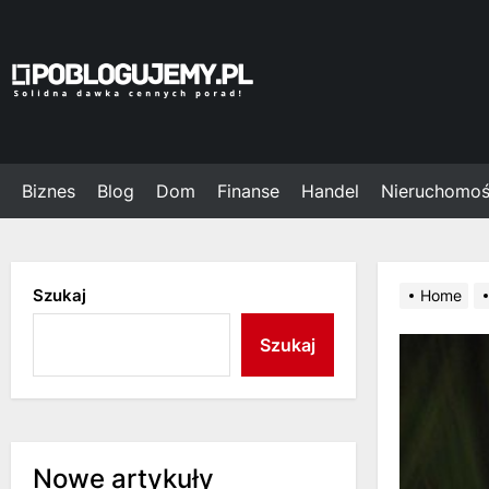
Skip
to
the
Poblogujemy.pl
content
Biznes
Blog
Dom
Finanse
Handel
Nieruchomoś
Szukaj
Home
Szukaj
Nowe artykuły