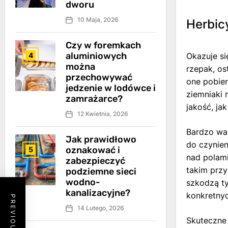
dworu
10 Maja, 2026
Herbic
Czy w foremkach
aluminiowych
4
Okazuje si
można
rzepak, os
przechowywać
one pobier
jedzenie w lodówce i
ziemniaki 
zamrażarce?
jakość, jak
12 Kwietnia, 2026
Bardzo wa
Jak prawidłowo
do czynie
oznakować i
5
nad polami
zabezpieczyć
takim przy
podziemne sieci
wodno-
szkodzą ty
kanalizacyjne?
konkretny
14 Lutego, 2026
Skuteczne