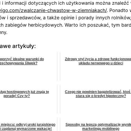
 i informacji dotyczących ich użytkowania można znaleźć w
nnvigo.com/zwalczanie-chwastow-w-ziemniakach/
. Ponadto w
w i sprzedawców, a także opinie i porady innych rolników,
h zabiegów herbicydowych. Warto ich poszukać, tym bardzie
nny.
kawe artykuły:
tworzyć idealne warunki do
Zdrowy styl życia a zdrowe funkcjonow
zechowywania śliwek?
układu nerwowego u dzieci
sług hostingowych już znają tę
Czego nie powinien bagatelizować, ktoś
poradę! Czy ty?
stara się o kredyt hipoteczny?
 miejscu: odkryj uroki jurajskiego
Sposoby na lepszą optymalizację wyni
 i zaplanuj wymarzone wakacje!
marketingu mobilnego