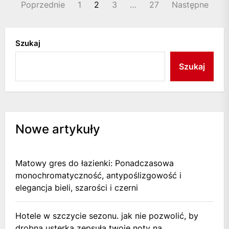
Stronicowanie
Poprzednie
1
2
3
…
27
Następne
wpisów
Szukaj
Szukaj
Nowe artykuły
Matowy gres do łazienki: Ponadczasowa
monochromatyczność, antypoślizgowość i
elegancja bieli, szarości i czerni
Hotele w szczycie sezonu. jak nie pozwolić, by
drobna usterka zepsuła twoje noty na