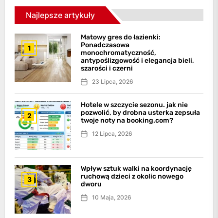
Najlepsze artykuły
Matowy gres do łazienki:
Ponadczasowa
1
monochromatyczność,
antypoślizgowość i elegancja bieli,
szarości i czerni
23 Lipca, 2026
Hotele w szczycie sezonu. jak nie
pozwolić, by drobna usterka zepsuła
2
twoje noty na booking.com?
12 Lipca, 2026
Wpływ sztuk walki na koordynację
ruchową dzieci z okolic nowego
3
dworu
10 Maja, 2026