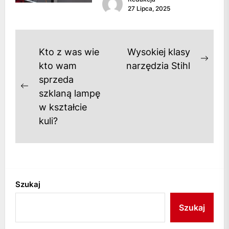
popularna....
27 Lipca, 2025
Nawigacja
Kto z was wie
Wysokiej klasy
Next
wpisu
kto wam
narzędzia Stihl
post
sprzeda
Previous
szklaną lampę
post:
w kształcie
kuli?
Szukaj
Szukaj