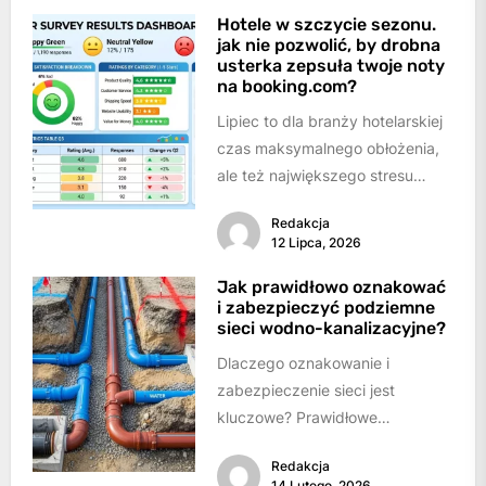
Hotele w szczycie sezonu.
jak nie pozwolić, by drobna
usterka zepsuła twoje noty
na booking.com?
Lipiec to dla branży hotelarskiej
czas maksymalnego obłożenia,
ale też największego stresu
operacyjnego.Kiedy hotel pęka
Redakcja
w szwach, a personel dwoi...
12 Lipca, 2026
Jak prawidłowo oznakować
i zabezpieczyć podziemne
sieci wodno-kanalizacyjne?
Dlaczego oznakowanie i
zabezpieczenie sieci jest
kluczowe? Prawidłowe
oznakowanie i zabezpieczenie
Redakcja
podziemnych sieci wodno-
14 Lutego, 2026