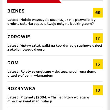
BIZNES
69
Latest :
Hotele w szczycie sezonu. jak nie pozwolić, by
drobna usterka zepsuła twoje noty na booking.com?
ZDROWIE
17
Latest :
Wpływ sztuk walki na koordynację ruchową dzieci
z okolic nowego dworu
DOM
15
Latest :
Rolety zewnętrzne – skuteczna ochrona domu
przed słońcem i włamaniem
ROZRYWKA
10
Latest :
Przynęty (2004) – Thriller, który wciąga w
mroczny świat manipulacji