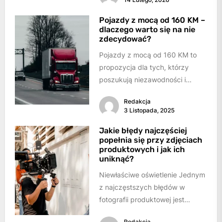
kanalizacyjnych polega na
zastosowaniu trwałych
Pojazdy z mocą od 160 KM –
dlaczego warto się na nie
systemów identyfikacji...
zdecydować?
Pojazdy z mocą od 160 KM to
propozycja dla tych, którzy
poszukują niezawodności i
wydajności oraz wymagają
Redakcja
przede wszystkim wydajności...
3 Listopada, 2025
Jakie błędy najczęściej
popełnia się przy zdjęciach
produktowych i jak ich
uniknąć?
Niewłaściwe oświetlenie Jednym
z najczęstszych błędów w
fotografii produktowej jest
nieodpowiednie oświetlenie.Zbyt
Redakcja