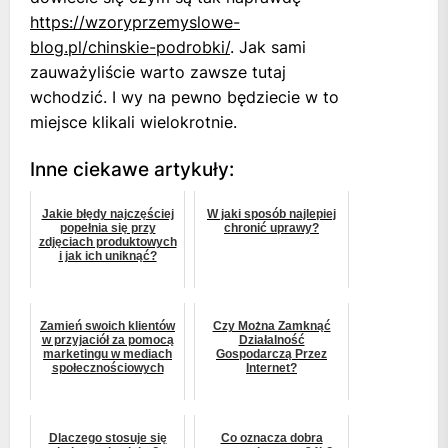
https://wzoryprzemyslowe-
blog.pl/chinskie-podrobki/
. Jak sami
zauważyliście warto zawsze tutaj
wchodzić. I wy na pewno będziecie w to
miejsce klikali wielokrotnie.
Inne ciekawe artykuły:
Jakie błędy najczęściej
W jaki sposób najlepiej
popełnia się przy
chronić uprawy?
zdjęciach produktowych
i jak ich uniknąć?
Zamień swoich klientów
Czy Można Zamknąć
w przyjaciół za pomocą
Działalność
marketingu w mediach
Gospodarczą Przez
społecznościowych
Internet?
Dlaczego stosuje się
Co oznacza dobra