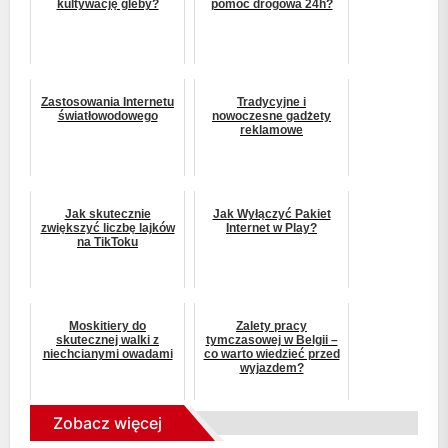
kultywację gleby?
pomoc drogowa 24h?
Zastosowania Internetu
Tradycyjne i
światłowodowego
nowoczesne gadżety
reklamowe
Jak skutecznie
Jak Wyłączyć Pakiet
zwiększyć liczbę lajków
Internet w Play?
na TikToku
Moskitiery do
Zalety pracy
skutecznej walki z
tymczasowej w Belgii –
niechcianymi owadami
co warto wiedzieć przed
wyjazdem?
Zobacz więcej