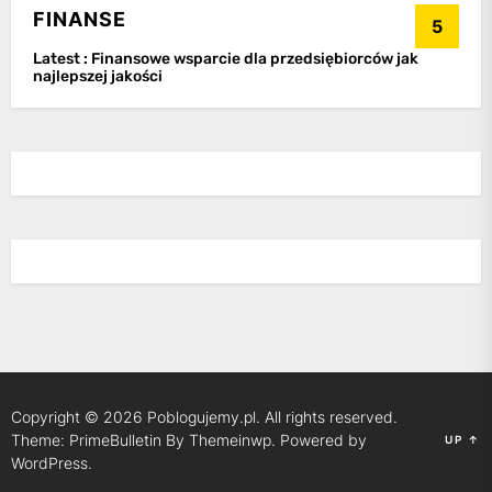
FINANSE
5
Latest :
Finansowe wsparcie dla przedsiębiorców jak
najlepszej jakości
Copyright © 2026
Poblogujemy.pl.
All rights reserved.
Theme: PrimeBulletin By
Themeinwp.
Powered by
UP
↑
WordPress.