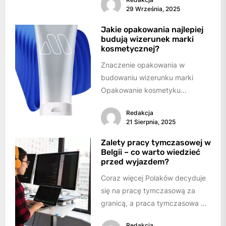
ciemne zdjęcia sprawiają, że
29 Września, 2025
produkt wygląda nieatrakcyjnie
i...
Jakie opakowania najlepiej
budują wizerunek marki
kosmetycznej?
Znaczenie opakowania w
budowaniu wizerunku marki
Opakowanie kosmetyku
odgrywa kluczową rolę w
Redakcja
kreowaniu wizerunku
21 Sierpnia, 2025
marki.Najlepiej budują go
produkty, które łączą...
Zalety pracy tymczasowej w
Belgii – co warto wiedzieć
przed wyjazdem?
Coraz więcej Polaków decyduje
się na pracę tymczasową za
granicą, a praca tymczasowa w
Belgii staje się coraz bardziej
Redakcja