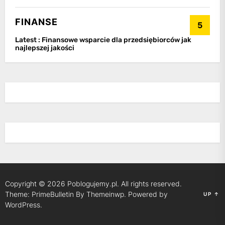
FINANSE
5
Latest :
Finansowe wsparcie dla przedsiębiorców jak
najlepszej jakości
Copyright © 2026
Poblogujemy.pl.
All rights reserved.
Theme: PrimeBulletin By
Themeinwp.
Powered by
UP
↑
WordPress.