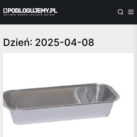
Skip
Poblogujemy.pl
to
the
content
Dzień:
2025-04-08