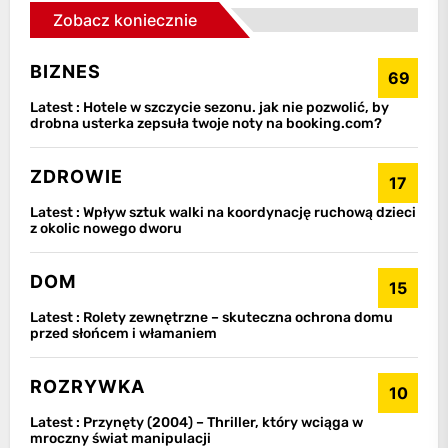
Zobacz koniecznie
BIZNES
69
Latest :
Hotele w szczycie sezonu. jak nie pozwolić, by
drobna usterka zepsuła twoje noty na booking.com?
ZDROWIE
17
Latest :
Wpływ sztuk walki na koordynację ruchową dzieci
z okolic nowego dworu
DOM
15
Latest :
Rolety zewnętrzne – skuteczna ochrona domu
przed słońcem i włamaniem
ROZRYWKA
10
Latest :
Przynęty (2004) – Thriller, który wciąga w
mroczny świat manipulacji