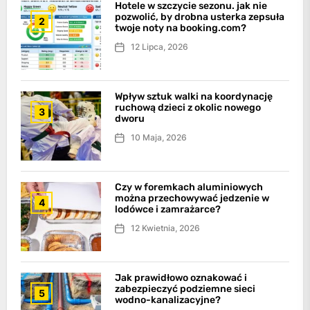
Hotele w szczycie sezonu. jak nie
pozwolić, by drobna usterka zepsuła
2
twoje noty na booking.com?
12 Lipca, 2026
Wpływ sztuk walki na koordynację
ruchową dzieci z okolic nowego
3
dworu
10 Maja, 2026
Czy w foremkach aluminiowych
można przechowywać jedzenie w
4
lodówce i zamrażarce?
12 Kwietnia, 2026
Jak prawidłowo oznakować i
zabezpieczyć podziemne sieci
5
wodno-kanalizacyjne?