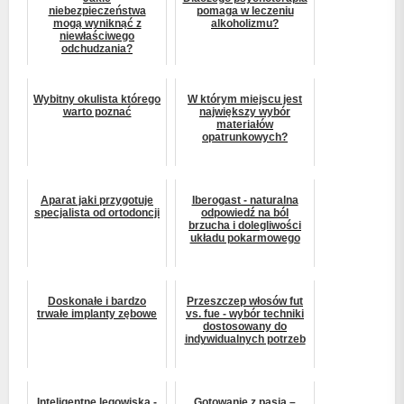
niebezpieczeństwa
pomaga w leczeniu
mogą wyniknąć z
alkoholizmu?
niewłaściwego
odchudzania?
Wybitny okulista którego
W którym miejscu jest
warto poznać
największy wybór
materiałów
opatrunkowych?
Aparat jaki przygotuje
Iberogast - naturalna
specjalista od ortodoncji
odpowiedź na ból
brzucha i dolegliwości
układu pokarmowego
Doskonałe i bardzo
Przeszczep włosów fut
trwałe implanty zębowe
vs. fue - wybór techniki
dostosowany do
indywidualnych potrzeb
Inteligentne legowiska -
Gotowanie z pasją –