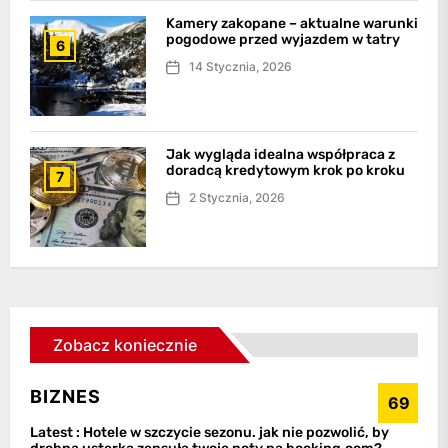
Kamery zakopane – aktualne warunki
pogodowe przed wyjazdem w tatry
6
14 Stycznia, 2026
Jak wygląda idealna współpraca z
doradcą kredytowym krok po kroku
7
2 Stycznia, 2026
Zobacz koniecznie
BIZNES
69
Latest :
Hotele w szczycie sezonu. jak nie pozwolić, by