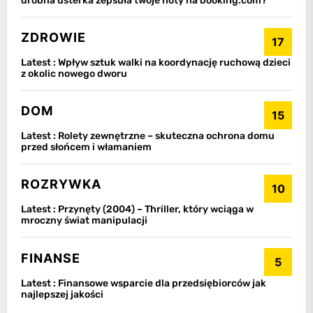
drobna usterka zepsuła twoje noty na booking.com?
ZDROWIE
17
Latest :
Wpływ sztuk walki na koordynację ruchową dzieci
z okolic nowego dworu
DOM
15
Latest :
Rolety zewnętrzne – skuteczna ochrona domu
przed słońcem i włamaniem
ROZRYWKA
10
Latest :
Przynęty (2004) – Thriller, który wciąga w
mroczny świat manipulacji
FINANSE
5
Latest :
Finansowe wsparcie dla przedsiębiorców jak
najlepszej jakości