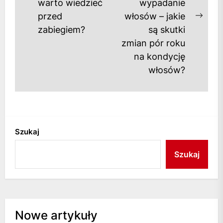
Previous
warto wiedzieć
wypadanie
post:
przed
włosów – jakie
Next
zabiegiem?
są skutki
post
zmian pór roku
na kondycję
włosów?
Szukaj
Szukaj
Nowe artykuły