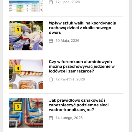
12 Lipca, 2026
Wpływ sztuk walki na koordynację
ruchową dzieci z okolic nowego
3
dworu
10 Maja, 2026
Czy w foremkach aluminiowych
można przechowywać jedzenie w
4
lodówce i zamrażarce?
12 Kwietnia, 2026
Jak prawidłowo oznakować i
zabezpieczyć podziemne sieci
5
wodno-kanalizacyjne?
14 Lutego, 2026