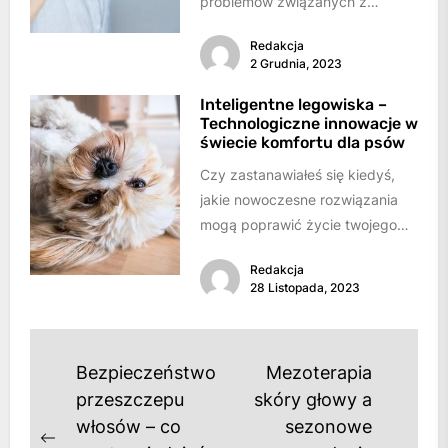
problemów związanych z
układem pokarmowym, takich
Redakcja
jak ból brzucha, niestrawność
2 Grudnia, 2023
czy...
Inteligentne legowiska –
Technologiczne innowacje w
świecie komfortu dla psów
Czy zastanawiałeś się kiedyś,
jakie nowoczesne rozwiązania
mogą poprawić życie twojego
pupila? Inteligentne legowiska to
Redakcja
nowatorskie podejście do
28 Listopada, 2023
zapewniania psom...
Nawigacja
Bezpieczeństwo
Mezoterapia
wpisu
przeszczepu
skóry głowy a
włosów – co
sezonowe