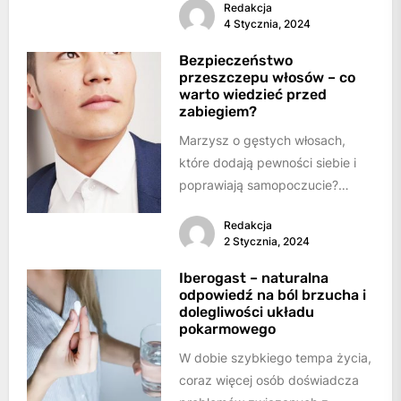
Redakcja
rozwiązaniem dla tych, którzy...
4 Stycznia, 2024
Bezpieczeństwo
przeszczepu włosów – co
warto wiedzieć przed
zabiegiem?
Marzysz o gęstych włosach,
które dodają pewności siebie i
poprawiają samopoczucie?
Przeszczep włosów może być
Redakcja
odpowiedzią na Twoje modowe
2 Stycznia, 2024
modlitwy.Zanim...
Iberogast – naturalna
odpowiedź na ból brzucha i
dolegliwości układu
pokarmowego
W dobie szybkiego tempa życia,
coraz więcej osób doświadcza