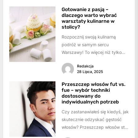
Gotowanie z pasją –
dlaczego warto wybrać
warsztaty kulinarne w
stolicy?
Rozpocznij swoją kulinarną
podróż w samym sercu
Warszawy! To więcej niż tylko
gotowanie – to prawdziwa
Redakcja
okazja do pogłębienia swojej...
28 Lipca, 2025
Przeszczep włosów fut vs.
fue – wybór techniki
dostosowany do
indywidualnych potrzeb
Czy zastanawiałeś się kiedyś, jak
skutecznie odzyskać gęstość
włosów? Przeszczep włosów stał
się coraz bardziej popularnym